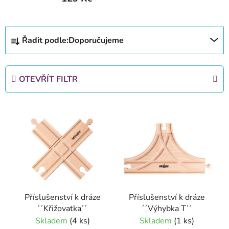
Ř
Řadit podle:
Doporučujeme
a
z
e
OTEVŘÍT FILTR
n
í
V
p
ý
r
p
o
i
d
s
u
p
k
r
t
Příslušenství k dráze
Příslušenství k dráze
o
ů
´´Křižovatka´´
´´Výhybka T´´
d
Skladem
(4 ks)
Skladem
(1 ks)