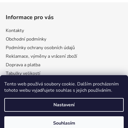
r
Z
v
á
k
Informace pro vás
y
p
v
a
Kontakty
ý
t
p
Obchodní podmínky
í
i
Podmínky ochrany osobních údajů
s
u
Reklamace, výměny a vrácení zboží
Doprava a platba
Tabulky velikostí
Tento web používá soubory cookie. Dalším procházením
tohoto webu vyjadřujete souhlas s jejich používáním.
Nastavení
Souhlasím
Vytvořil Shoptet