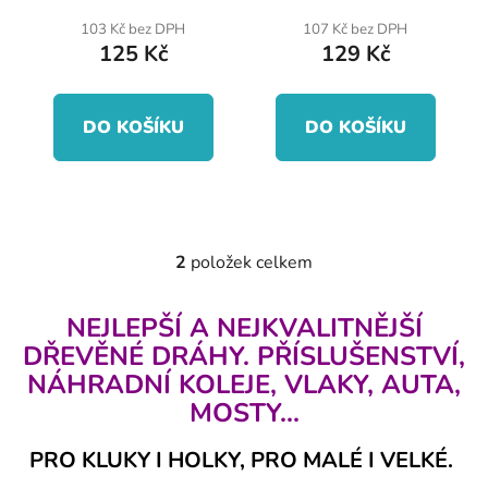
u
k
103 Kč bez DPH
107 Kč bez DPH
125 Kč
129 Kč
t
ů
DO KOŠÍKU
DO KOŠÍKU
2
položek celkem
O
v
l
NEJLEPŠÍ A NEJKVALITNĚJŠÍ
á
DŘEVĚNÉ DRÁHY. PŘÍSLUŠENSTVÍ,
d
NÁHRADNÍ KOLEJE, VLAKY, AUTA,
a
MOSTY...
c
í
PRO KLUKY I HOLKY, PRO MALÉ I VELKÉ.
p