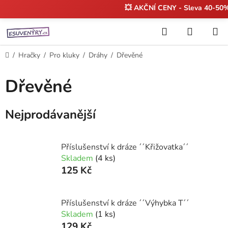
💥 AKČNÍ CENY - Sleva 40-50
Přejít
Hledat
NÁKUP
na
KOŠÍK
obsah
Domů
/
Hračky
/
Pro kluky
/
Dráhy
/
Dřevěné
Dřevěné
Nejprodávanější
Příslušenství k dráze ´´Křižovatka´´
Skladem
(4 ks)
125 Kč
Příslušenství k dráze ´´Výhybka T´´
Skladem
(1 ks)
129 Kč