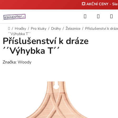
💥 AKČNÍ CENY - Sl
Přejít
Hledat
NÁKUP
na
KOŠÍK
obsah
Domů
/
Hračky
/
Pro kluky
/
Dráhy
/
Železnice
/
Příslušenství k dráz
´´Výhybka T´´
Příslušenství k dráze
´´Výhybka T´´
Značka:
Woody