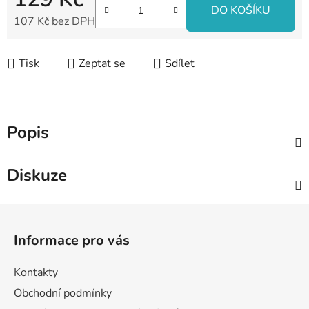
DO KOŠÍKU
107 Kč bez DPH
Měrná cena:
Tisk
Zeptat se
Sdílet
Popis
Diskuze
Z
á
Informace pro vás
p
a
Kontakty
t
Obchodní podmínky
í