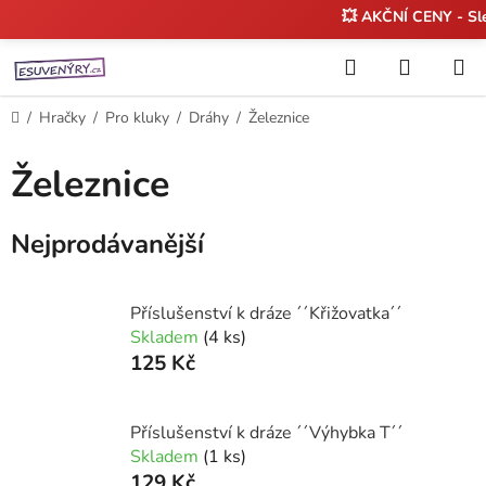
💥 AKČNÍ CENY - S
Přejít
Hledat
NÁKUP
na
KOŠÍK
obsah
Domů
/
Hračky
/
Pro kluky
/
Dráhy
/
Železnice
Železnice
Nejprodávanější
Příslušenství k dráze ´´Křižovatka´´
Skladem
(4 ks)
125 Kč
Příslušenství k dráze ´´Výhybka T´´
Skladem
(1 ks)
129 Kč