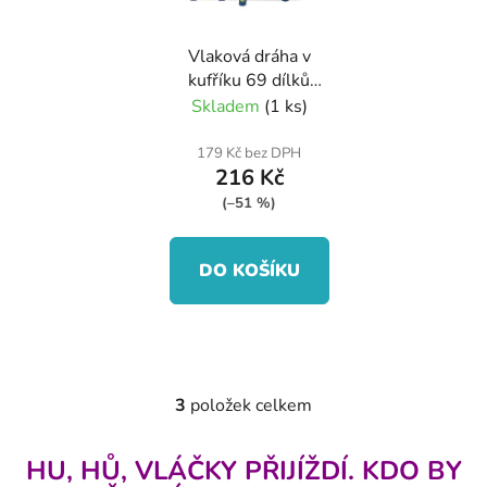
Vlaková dráha v
kufříku 69 dílků
67x36,5x36,5 cm
Skladem
(1 ks)
179 Kč bez DPH
216 Kč
(–51 %)
DO KOŠÍKU
3
položek celkem
O
v
l
HU, HŮ, VLÁČKY PŘIJÍŽDÍ. KDO BY