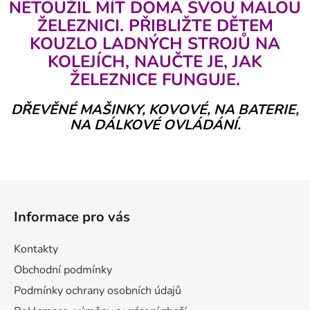
á
NETOUŽIL MÍT DOMA SVOU MALOU
d
ŽELEZNICI. PŘIBLIŽTE DĚTEM
a
KOUZLO LADNÝCH STROJŮ NA
c
KOLEJÍCH, NAUČTE JE, JAK
í
p
ŽELEZNICE FUNGUJE.
r
v
DŘEVĚNÉ MAŠINKY, KOVOVÉ, NA BATERIE,
k
NA DÁLKOVÉ OVLÁDÁNÍ.
y
v
ý
p
Z
i
á
s
Informace pro vás
p
u
a
Kontakty
t
Obchodní podmínky
í
Podmínky ochrany osobních údajů