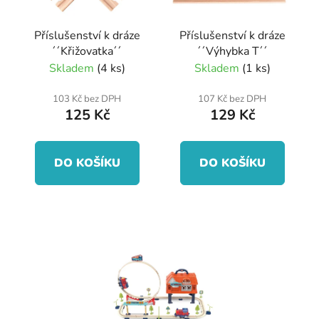
p
k
r
t
Příslušenství k dráze
Příslušenství k dráze
o
ů
´´Křižovatka´´
´´Výhybka T´´
d
Skladem
(4 ks)
Skladem
(1 ks)
u
k
103 Kč bez DPH
107 Kč bez DPH
125 Kč
129 Kč
t
ů
DO KOŠÍKU
DO KOŠÍKU