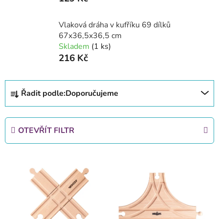
Vlaková dráha v kufříku 69 dílků
67x36,5x36,5 cm
Skladem
(1 ks)
216 Kč
Ř
Řadit podle:
Doporučujeme
a
z
e
OTEVŘÍT FILTR
n
í
V
p
ý
r
p
o
i
d
s
u