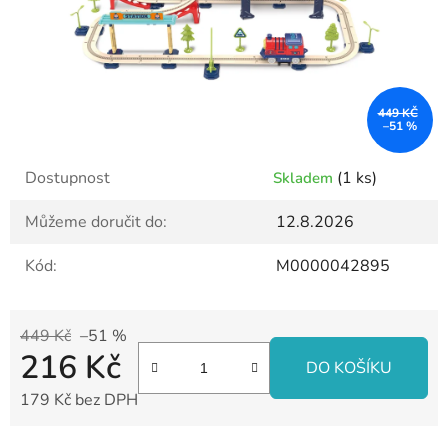
449 KČ
–51 %
Dostupnost
(1 ks)
Skladem
Můžeme doručit do:
12.8.2026
Kód:
M0000042895
449 Kč
–51 %
216 Kč
DO KOŠÍKU
179 Kč bez DPH
Měrná cena: