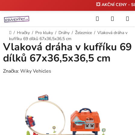
💥 AKČNÍ CENY - S
Přejít
Hledat
NÁKUP
na
KOŠÍK
obsah
Domů
/
Hračky
/
Pro kluky
/
Dráhy
/
Železnice
/
Vlaková dráha v
kufříku 69 dílků 67x36,5x36,5 cm
Vlaková dráha v kufříku 69
dílků 67x36,5x36,5 cm
Značka:
Wiky Vehicles