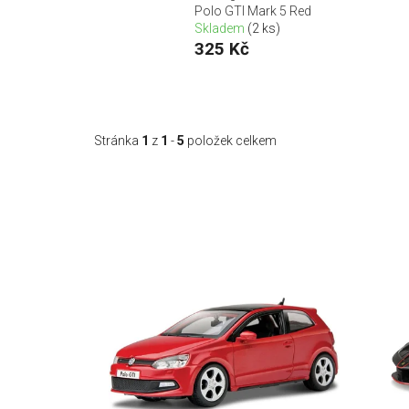
Polo GTI Mark 5 Red
Skladem
(2 ks)
325 Kč
Stránka
1
z
1
-
5
položek celkem
V
ý
p
i
s
p
r