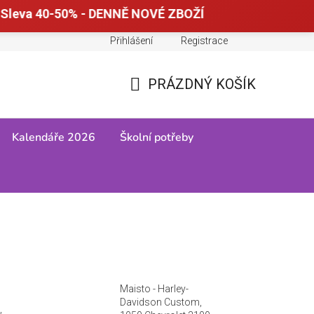
Sleva 40-50% - DENNĚ NOVÉ ZBOŽÍ
Přihlášení
Registrace
Doprava a platba
Tabulky velikostí
PRÁZDNÝ KOŠÍK
NÁKUPNÍ
KOŠÍK
Kalendáře 2026
Školní potřeby
Maisto - Harley-
Davidson Custom,
,