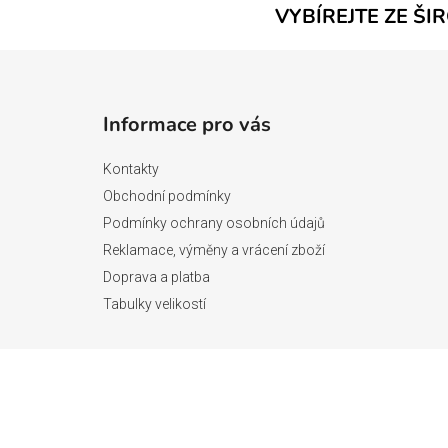
VYBÍREJTE ZE ŠI
Z
á
Informace pro vás
p
a
Kontakty
t
Obchodní podmínky
í
Podmínky ochrany osobních údajů
Reklamace, výměny a vrácení zboží
Doprava a platba
Tabulky velikostí