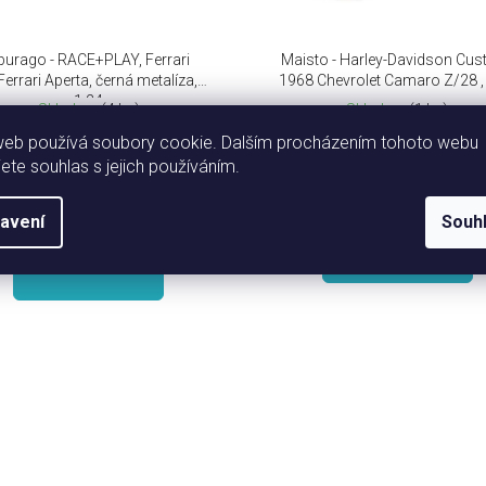
burago - RACE+PLAY, Ferrari
Maisto - Harley-Davidson Cus
errari Aperta, černá metalíza,
1968 Chevrolet Camaro Z/28 ,
1:24
Skladem
(4 ks)
Skladem
(1 ks)
web používá soubory cookie. Dalším procházením tohoto webu
312 Kč bez DPH
446 Kč bez DPH
jete souhlas s jejich používáním.
377 Kč
540 Kč
(–46 %)
avení
Souh
DO KOŠÍKU
DO KOŠÍKU