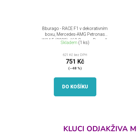
Bburago - RACE F1 v dekorativním
boxu, Mercedes-AMG Petronas
W14 E (2023), #63 George Russell,
Skladem
(1 ks)
1:24
621 Kč bez DPH
751 Kč
(–48 %)
DO KOŠÍKU
KLUCI ODJAKŽIVA M