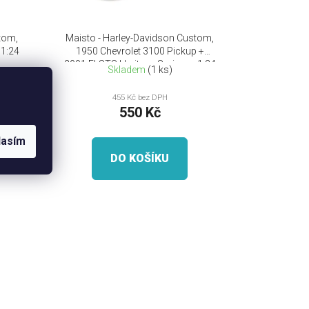
t
ů
tom,
Maisto - Harley-Davidson Custom,
 1:24
1950 Chevrolet 3100 Pickup +
2001 FLSTS Heritage Springer, 1:24
Skladem
(1 ks)
455 Kč bez DPH
550 Kč
lasím
DO KOŠÍKU