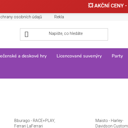
💥 AKČNÍ CENY - 
chrany osobních údajů
Reklamace, výměny a vrácení zboží
ečenské a deskové hry
Licencované suvenýry
Party
Bburago - RACE+PLAY,
Maisto - Harley-
Ferrari LaFerrari
Davidson Custom