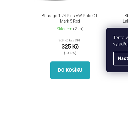
o
d
Bburago 1:24 Plus VW Polo GTI
B
u
Mark 5 Red
LaF
k
Skladem
(2 ks)
t
Tento 
269 Kč bez DPH
ů
vyjadřu
325 Kč
(–45 %)
Nast
DO KOŠÍKU