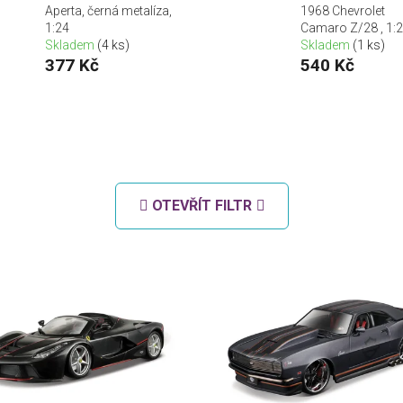
Aperta, černá metalíza,
1968 Chevrolet
1:24
Camaro Z/28 , 1:
Skladem
(4 ks)
Skladem
(1 ks)
377 Kč
540 Kč
OTEVŘÍT FILTR