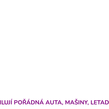
O
v
ILUJÍ POŘÁDNÁ AUTA, MAŠINY, LETAD
l