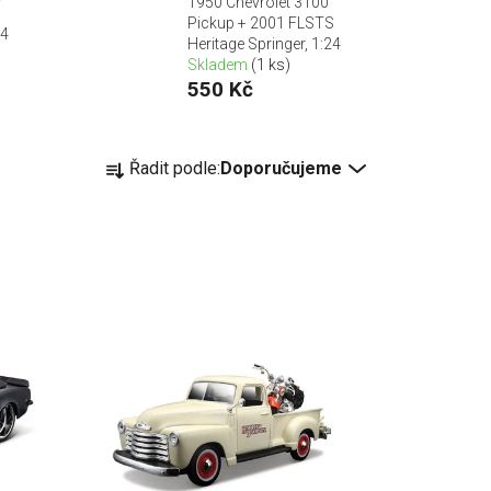
1950 Chevrolet 3100
Pickup + 2001 FLSTS
24
Heritage Springer, 1:24
Skladem
(1 ks)
550 Kč
Ř
Řadit podle:
Doporučujeme
a
z
e
n
í
p
r
o
d
u
k